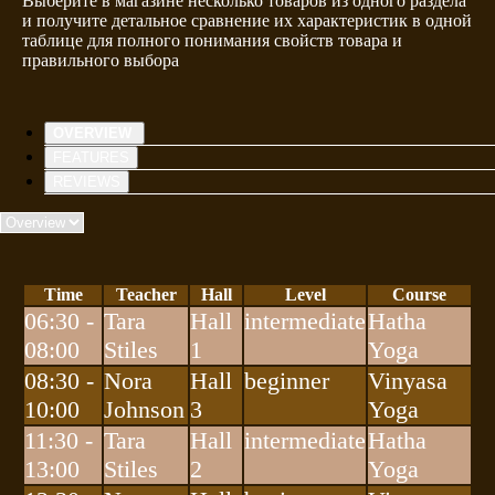
Выберите в магазине несколько товаров из одного раздела
и получите детальное сравнение их характеристик в одной
таблице для полного понимания свойств товара и
правильного выбора
OVERVIEW
FEATURES
REVIEWS
Time
Teacher
Hall
Level
Course
06:30 -
Tara
Hall
intermediate
Hatha
08:00
Stiles
1
Yoga
08:30 -
Nora
Hall
beginner
Vinyasa
10:00
Johnson
3
Yoga
11:30 -
Tara
Hall
intermediate
Hatha
13:00
Stiles
2
Yoga