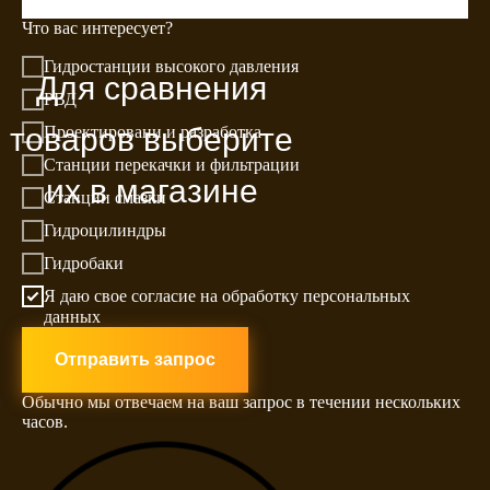
Что вас интересует?
Гидростанции высокого давления
Для сравнения
РВД
товаров выберите
Проектировани и разработка
Станции перекачки и фильтрации
их в магазине
Станции смазки
Гидроцилиндры
Гидробаки
Я даю свое согласие на обработку персональных
данных
Отправить запрос
Обычно мы отвечаем на ваш запрос в течении нескольких
часов.